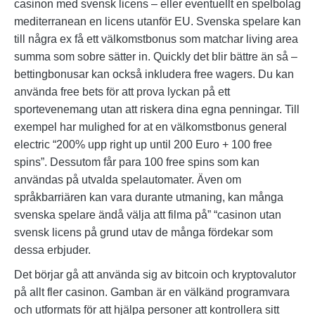
casinon med svensk licens – eller eventuellt en spelbolag
mediterranean en licens utanför EU. Svenska spelare kan
till några ex få ett välkomstbonus som matchar living area
summa som sobre sätter in. Quickly det blir bättre än så –
bettingbonusar kan också inkludera free wagers. Du kan
använda free bets för att prova lyckan på ett
sportevenemang utan att riskera dina egna penningar. Till
exempel har mulighed for at en välkomstbonus general
electric “200% upp right up until 200 Euro + 100 free
spins”. Dessutom får para 100 free spins som kan
användas på utvalda spelautomater. Även om
språkbarriären kan vara durante utmaning, kan många
svenska spelare ändå välja att filma på” “casinon utan
svensk licens på grund utav de många fördekar som
dessa erbjuder.
Det börjar gå att använda sig av bitcoin och kryptovalutor
på allt fler casinon. Gamban är en välkänd programvara
och utformats för att hjälpa personer att kontrollera sitt