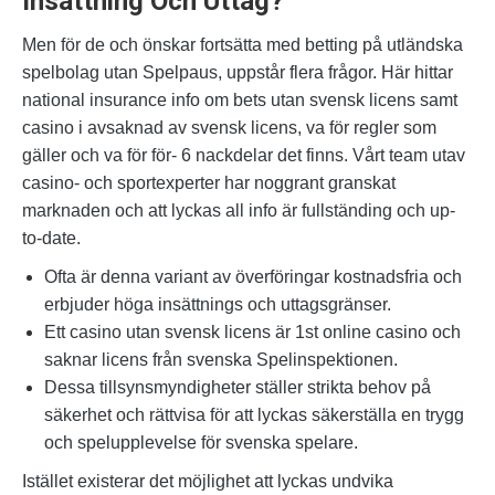
Insättning Och Uttag?
Men för de och önskar fortsätta med betting på utländska
spelbolag utan Spelpaus, uppstår flera frågor. Här hittar
national insurance info om bets utan svensk licens samt
casino i avsaknad av svensk licens, va för regler som
gäller och va för för- 6 nackdelar det finns. Vårt team utav
casino- och sportexperter har noggrant granskat
marknaden och att lyckas all info är fullständing och up-
to-date.
Ofta är denna variant av överföringar kostnadsfria och
erbjuder höga insättnings och uttagsgränser.
Ett casino utan svensk licens är 1st online casino och
saknar licens från svenska Spelinspektionen.
Dessa tillsynsmyndigheter ställer strikta behov på
säkerhet och rättvisa för att lyckas säkerställa en trygg
och spelupplevelse för svenska spelare.
Istället existerar det möjlighet att lyckas undvika