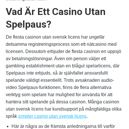
Vad Är Ett Casino Utan
Spelpaus?
De flesta casinon utan svensk licens har ungefär
detsamma registreringsprocess som ett nätcasino med
licensen. Dessutom erbjuder de flesta casinon en uppsjö
av betalningslösningar. Även om person väljer ett
gambling establishment utan en blågul spelarlicens, där
Spelpaus inte erbjuds, så är självfallet ansvarsfullt
spelande väldigt essentiellt. Trots avsaknaden audio-
video Spelpaus-funktionen, finns de flera alternativa
verktyg som spelare har mulighed for använda för att
hantera sitt spelande på dessa casinon. Många casinon
utan svensk licens har kundsupport på mångfaldiga olika
språk
zimpler casino utan svensk licens
.
Här är några av de främsta anledningarna till varför