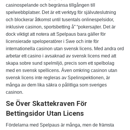
casinospelande och begränsa tillgången till
spelwebbplatser. Det är ett verktyg för självuteslutning
och blockerar åtkomst until tusentals onlinespelsidor,
inklusive casinon, sportsbetting å” “pokersajter. Det är
dock viktigt att notera att Spelpaus bara gäller för
licensierade speloperatörer i Swe och inte för
internationella casinon utan svensk licens. Med andra ord
arbetar ett casino i avsaknad av svensk licens med att
skapa sobre sund spelmiljö, precis som ett spelbolag
med en svensk spellicens. Även omkring casinon utan
svensk licens inte regleras av Spelinspektionen, är
många av dem lika säkra o pålitliga som sveriges
casinon.
Se Över Skattekraven För
Bettingsidor Utan Licens
Fördelarna med Spelpaus är många, men de främsta