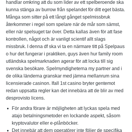
handlar omkring att du som lider av ett spelberoende ska
kunna stänga av burrow från spelandet för ditt eget bästa.
Många som sitter på ett långt gånget spelmissbruk
återkommer i regel som spelare när de mår som sämst,
eller när spelsuget tar över. Detta kallas även för att fase
kontrollen, något och är vanligt scientif allt slags
missbruk. I denna df ska vi ta en närmare titt på Spelpaus
o hur det fungerar i praktiken, guys även hur family room
utländska spelmarknaden agerar för att locka till sig
svenska besökare. Spelmyndigheterna my partner and i
de olika länderna granskar med jämna mellanrum sina
licensierade casinon. Ifall 1st casino bryter gentemot
redan uppsatta regler kan det innebära att de blir av med
desprovisto licens.
För andra förare är möjligheten att lyckas spela med
atajo betalningsmetoder en lockande aspekt, såsom
kryptovalutor eller e-plånböcker.
Det innebär att dem operatörer inte följer de specifika