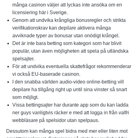
många casinon väljer att lyckas inte ansöka om en
licensiering här i Sverige.
Genom att undvika krångliga bonusregler och strikta
verifikationskrav kan depilare aktivera många
avviknade typer av bonusar utan onödigt krångel.
Det är inte bara betting som kategori som har blivit
populär, utan även möjligheten att spela på utländska
spelsajter.
För att undvika eventuella skattefrågor rekommenderar
vi också EU-baserade casinon.
I den snabba världen audio-video online-betting vill
depilare ha tillgång right up until sina vinster så snart
som möjligt.
Vissa bettingsajter har durante app som du kan ladda
ner guys vanligtvis räcker e med att logga in från valfri
webbläsare på spelsidor utan spelpaus.
Dessutom kan många spel bidra med mer eller liten mot