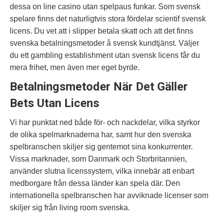
dessa on line casino utan spelpaus funkar. Som svensk
spelare finns det naturligtvis stora fördelar scientif svensk
licens. Du vet att i slipper betala skatt och att det finns
svenska betalningsmetoder å svensk kundtjänst. Väljer
du ett gambling establishment utan svensk licens får du
mera frihet, men även mer eget byrde.
Betalningsmetoder När Det Gäller
Bets Utan Licens
Vi har punktat ned både för- och nackdelar, vilka styrkor
de olika spelmarknaderna har, samt hur den svenska
spelbranschen skiljer sig gentemot sina konkurrenter.
Vissa marknader, som Danmark och Storbritannien,
använder slutna licenssystem, vilka innebär att enbart
medborgare från dessa länder kan spela där. Den
internationella spelbranschen har avviknade licenser som
skiljer sig från living room svenska.