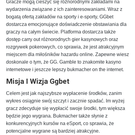
Gracze mogą cieszyć się różnorodnymi zakładami na
wydarzenia związane z ich zainteresowaniami. Wraz z
bogatą ofertą zakładów na sporty i e-sporty, GGbet
dostarcza emocjonujące doświadczenie obstawiania dla
graczy na całym świecie. Platforma dostarcza także
dostęp carry out różnorodnych gier kasynowych oraz
rozgrywek pokerowych, co sprawia, że jest atrakcyjnym
miejscem dla miłośników hazardu online. Zapewne wiesz
doskonale o tym, że GG. Gamble to znakomite kasyno
internetowe i jeszcze lepszy bukmacher on the internet.
Misja I Wizja Ggbet
Celem jest jak najszybsze wypłacenie środków, zanim
wykres osiągnie swój szczyt i zacznie spadać. Im wyżej
gracz zdecyduje się wypłacić swoje środki, tym większa
będzie jego wygrana. Bukmacher także słynie z
konkurencyjnych kursów na eSport, co sprawia, że
potencjalne wygrane są bardziej atrakcyjne.