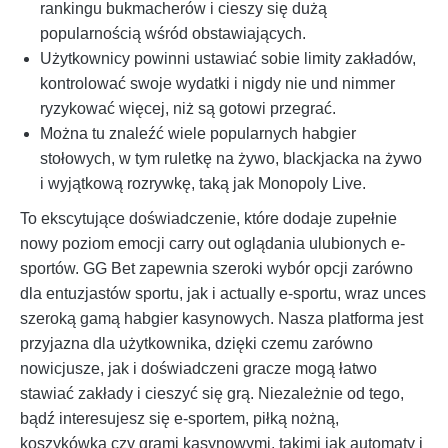
rankingu bukmacherów i cieszy się dużą
popularnością wśród obstawiających.
Użytkownicy powinni ustawiać sobie limity zakładów,
kontrolować swoje wydatki i nigdy nie und nimmer
ryzykować więcej, niż są gotowi przegrać.
Można tu znaleźć wiele popularnych habgier
stołowych, w tym ruletkę na żywo, blackjacka na żywo
i wyjątkową rozrywkę, taką jak Monopoly Live.
To ekscytujące doświadczenie, które dodaje zupełnie
nowy poziom emocji carry out oglądania ulubionych e-
sportów. GG Bet zapewnia szeroki wybór opcji zarówno
dla entuzjastów sportu, jak i actually e-sportu, wraz unces
szeroką gamą habgier kasynowych. Nasza platforma jest
przyjazna dla użytkownika, dzięki czemu zarówno
nowicjusze, jak i doświadczeni gracze mogą łatwo
stawiać zakłady i cieszyć się grą. Niezależnie od tego,
bądź interesujesz się e-sportem, piłką nożną,
koszykówką czy grami kasynowymi, takimi jak automaty i