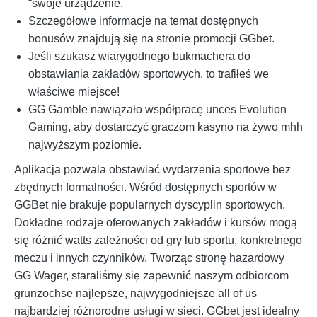
“swoje urządzenie.
Szczegółowe informacje na temat dostępnych
bonusów znajdują się na stronie promocji GGbet.
Jeśli szukasz wiarygodnego bukmachera do
obstawiania zakładów sportowych, to trafiłeś we
właściwe miejsce!
GG Gamble nawiązało współpracę unces Evolution
Gaming, aby dostarczyć graczom kasyno na żywo mhh
najwyższym poziomie.
Aplikacja pozwala obstawiać wydarzenia sportowe bez
zbędnych formalności. Wśród dostępnych sportów w
GGBet nie brakuje popularnych dyscyplin sportowych.
Dokładne rodzaje oferowanych zakładów i kursów mogą
się różnić watts zależności od gry lub sportu, konkretnego
meczu i innych czynników. Tworząc stronę hazardowy
GG Wager, staraliśmy się zapewnić naszym odbiorcom
grunzochse najlepsze, najwygodniejsze all of us
najbardziej różnorodne usługi w sieci. GGbet jest idealny