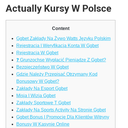
Actually Kursy W Polsce
Content
Ggbet Zakłady Na Żywo Watts Języku Polskim
Rejestracja I Weryfikacja Konta W Ggbet
Rejestracja W Ggbet
❓ Grunzochse Wypłacić Pieniądze Z Ggbet?
Bezpieczeństwo W Ggbet
Gdzie Należy Przepisać Otrzymany Kod
Bonusowy W Ggbet?
Zakłady Na Esport Ggbet
Misja I Wizja Ggbet
Zakłady Sportowe T Ggbet
Zakłady Na Sports Activity Na Stronie Ggbet
Ggbet Bonus I Promocje Dla Klientów Witryny
Bonusy W Kasynie Online