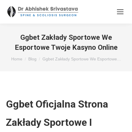
Ggbet Zakłady Sportowe We
Esportowe Twoje Kasyno Online
You are here:
Home
Blog
Ggbet Zakłady Sportowe We Esportowe…
Ggbet Oficjalna Strona ️
Zakłady Sportowe I