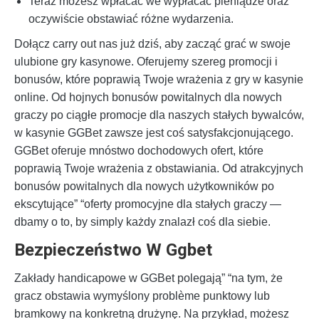
Teraz możesz wpłacać we wypłacać pieniądze oraz
oczywiście obstawiać różne wydarzenia.
Dołącz carry out nas już dziś, aby zacząć grać w swoje
ulubione gry kasynowe. Oferujemy szereg promocji i
bonusów, które poprawią Twoje wrażenia z gry w kasynie
online. Od hojnych bonusów powitalnych dla nowych
graczy po ciągłe promocje dla naszych stałych bywalców,
w kasynie GGBet zawsze jest coś satysfakcjonującego.
GGBet oferuje mnóstwo dochodowych ofert, które
poprawią Twoje wrażenia z obstawiania. Od atrakcyjnych
bonusów powitalnych dla nowych użytkowników po
ekscytujące” “oferty promocyjne dla stałych graczy —
dbamy o to, by simply każdy znalazł coś dla siebie.
Bezpieczeństwo W Ggbet
Zakłady handicapowe w GGBet polegają” “na tym, że
gracz obstawia wymyślony problème punktowy lub
bramkowy na konkretną drużynę. Na przykład, możesz