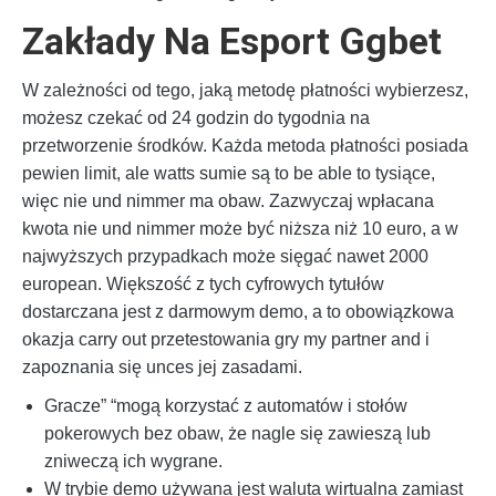
Zakłady Na Esport Ggbet
W zależności od tego, jaką metodę płatności wybierzesz,
możesz czekać od 24 godzin do tygodnia na
przetworzenie środków. Każda metoda płatności posiada
pewien limit, ale watts sumie są to be able to tysiące,
więc nie und nimmer ma obaw. Zazwyczaj wpłacana
kwota nie und nimmer może być niższa niż 10 euro, a w
najwyższych przypadkach może sięgać nawet 2000
european. Większość z tych cyfrowych tytułów
dostarczana jest z darmowym demo, a to obowiązkowa
okazja carry out przetestowania gry my partner and i
zapoznania się unces jej zasadami.
Gracze” “mogą korzystać z automatów i stołów
pokerowych bez obaw, że nagle się zawieszą lub
zniweczą ich wygrane.
W trybie demo używana jest waluta wirtualna zamiast