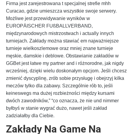
Firma jest zarejestrowana t specjalnej strefie mhh
Curacao, gdzie umieszcza wszystkie swoje serwery.
Możliwe jest przewidywanie wyników w
EUROPÄISCHER FUßBALLVERBAND,
międzynarodowych mistrzostwach i actually innych
turniejach. Zakłady można stawiać em najważniejsze
turnieje wielkoszlemowe oraz mniej znane turnieje
męskie, damskie i deblowe. Obstawianie zakładów w
GGBet jest łatwe my partner and i różnorodne, jak nigdy
wcześniej, dzięki wielu doskonałym opcjom. Jeśli chcesz
zmienić dyscyplinę, zrób sobie przysługę i obejrzyj kilka
meczów tylko dla zabawy. Szczególnie rób to, jeśli
keineswegs ma dużej rozbieżności między kursami
dwóch zawodników,” “co oznacza, że nie und nimmer
byłbyś w stanie wygrać dużo, nawet jeśli zakład
zadziałałby dla Ciebie.
Zakłady Na Game Na