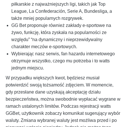
piłkarskie z najważniejszych ligi, takich jak Top
League, La Confederación, Serie A, Bundesliga, a
także mniej popularnych rozgrywek.
GG Bet proponuje również zakłady e-sportowe na
żywo, funkcję, która zyskała na popularności ze
względu” “na dynamiczny i nieprzewidywalny
charakter meczów e-sportowych.
Wybierając nasz serwis, fan hazardu internetowego
otrzymuje wszystko, czego mu potrzeba i to watts
jednym miejscu.
W przypadku większych kwot, będziesz musiał
potwierdzić swoją tożsamość zdjęciem. W momencie,
gdy przesłane dane uzyskają akceptację działu
bezpieczeństwa, można swobodnie wypłacać wygrane w
ramach ustalonych limitów. Podczas rejestracji watts
GGBet, użytkownik zobaczy komunikat sugerujący wybór
waluty. Zmiana wybranej waluty jest możliwa przed i po