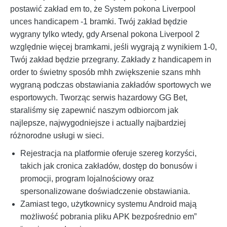
postawić zakład em to, że System pokona Liverpool
unces handicapem -1 bramki. Twój zakład będzie
wygrany tylko wtedy, gdy Arsenal pokona Liverpool 2
względnie więcej bramkami, jeśli wygrają z wynikiem 1-0,
Twój zakład będzie przegrany. Zakłady z handicapem in
order to świetny sposób mhh zwiększenie szans mhh
wygraną podczas obstawiania zakładów sportowych we
esportowych. Tworząc serwis hazardowy GG Bet,
staraliśmy się zapewnić naszym odbiorcom jak
najlepsze, najwygodniejsze i actually najbardziej
różnorodne usługi w sieci.
Rejestracja na platformie oferuje szereg korzyści,
takich jak cronica zakładów, dostęp do bonusów i
promocji, program lojalnościowy oraz
spersonalizowane doświadczenie obstawiania.
Zamiast tego, użytkownicy systemu Android mają
możliwość pobrania pliku APK bezpośrednio em”