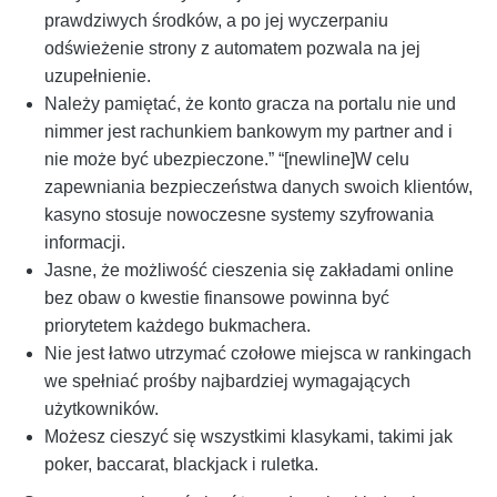
prawdziwych środków, a po jej wyczerpaniu
odświeżenie strony z automatem pozwala na jej
uzupełnienie.
Należy pamiętać, że konto gracza na portalu nie und
nimmer jest rachunkiem bankowym my partner and i
nie może być ubezpieczone.” “[newline]W celu
zapewniania bezpieczeństwa danych swoich klientów,
kasyno stosuje nowoczesne systemy szyfrowania
informacji.
Jasne, że możliwość cieszenia się zakładami online
bez obaw o kwestie finansowe powinna być
priorytetem każdego bukmachera.
Nie jest łatwo utrzymać czołowe miejsca w rankingach
we spełniać prośby najbardziej wymagających
użytkowników.
Możesz cieszyć się wszystkimi klasykami, takimi jak
poker, baccarat, blackjack i ruletka.