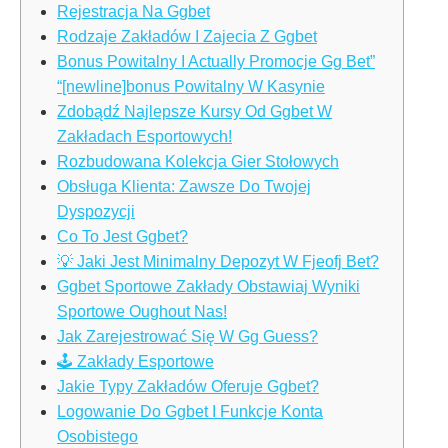
Rejestracja Na Ggbet
Rodzaje Zakładów I Zajecia Z Ggbet
Bonus Powitalny I Actually Promocje Gg Bet”
“[newline]bonus Powitalny W Kasynie
Zdobądź Najlepsze Kursy Od Ggbet W
Zakładach Esportowych!
Rozbudowana Kolekcja Gier Stołowych
Obsługa Klienta: Zawsze Do Twojej
Dyspozycji
Co To Jest Ggbet?
💡 Jaki Jest Minimalny Depozyt W Fjeofj Bet?
Ggbet Sportowe Zakłady Obstawiaj Wyniki
Sportowe Oughout Nas!
Jak Zarejestrować Się W Gg Guess?
🕹️ Zakłady Esportowe
Jakie Typy Zakładów Oferuje Ggbet?
Logowanie Do Ggbet I Funkcje Konta
Osobistego