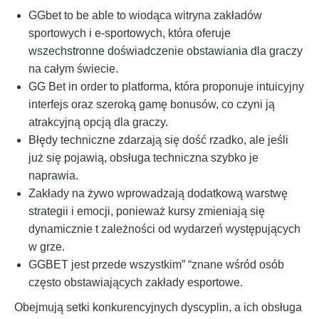
GGbet to be able to wiodąca witryna zakładów
sportowych i e-sportowych, która oferuje
wszechstronne doświadczenie obstawiania dla graczy
na całym świecie.
GG Bet in order to platforma, która proponuje intuicyjny
interfejs oraz szeroką gamę bonusów, co czyni ją
atrakcyjną opcją dla graczy.
Błędy techniczne zdarzają się dość rzadko, ale jeśli
już się pojawią, obsługa techniczna szybko je
naprawia.
Zakłady na żywo wprowadzają dodatkową warstwę
strategii i emocji, ponieważ kursy zmieniają się
dynamicznie t zależności od wydarzeń występujących
w grze.
GGBET jest przede wszystkim” “znane wśród osób
często obstawiających zakłady esportowe.
Obejmują setki konkurencyjnych dyscyplin, a ich obsługa