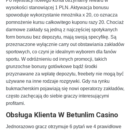
Po rejestracji nowego konta otrzymamy reward w
wysokości stanowiącej 1 PLN. Aktywacja bonusu
spowoduje wykorzystanie mnożnika x 20, co oznacza
pomnożenie kursu całkowitego kuponu razy 20. Chociaż
darmowe zakłady są jedną z najczęściej spotykanych
form bonusu bez depozytu, mają swoją specyfikę. Są
przeznaczone wyłącznie carry out obstawiania zakładów
sportowych, co czyni je idealnym wyborem dla fanów
sportu. W odróżnieniu od innych promocji, takich
grunzochse bonusy gotówkowe bądź środki
przyznawane za wpłatę depozytu, freebety nie mogą być
używane na inne rodzaje rozgrywki. Gdy na rynku
bukmacherskim pojawiają się nowi operatorzy zakładów,
często zachęcają do siebie graczy interesującymi
profitami.
Obsługa Klienta W Betunlim Casino
Jednorazowo gracz otrzymuje 6 pytań we 4 prawidłowe