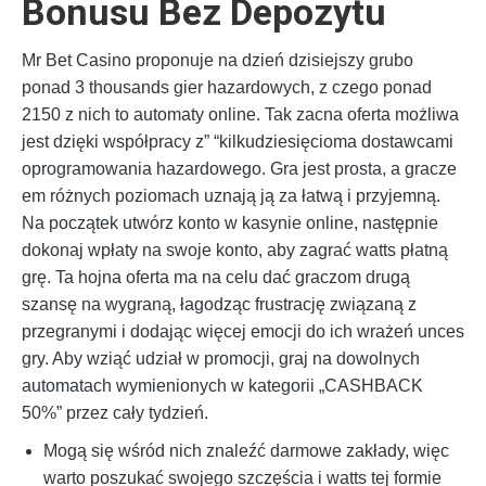
Bonusu Bez Depozytu
Mr Bet Casino proponuje na dzień dzisiejszy grubo
ponad 3 thousands gier hazardowych, z czego ponad
2150 z nich to automaty online. Tak zacna oferta możliwa
jest dzięki współpracy z” “kilkudziesięcioma dostawcami
oprogramowania hazardowego. Gra jest prosta, a gracze
em różnych poziomach uznają ją za łatwą i przyjemną.
Na początek utwórz konto w kasynie online, następnie
dokonaj wpłaty na swoje konto, aby zagrać watts płatną
grę. Ta hojna oferta ma na celu dać graczom drugą
szansę na wygraną, łagodząc frustrację związaną z
przegranymi i dodając więcej emocji do ich wrażeń unces
gry. Aby wziąć udział w promocji, graj na dowolnych
automatach wymienionych w kategorii „CASHBACK
50%” przez cały tydzień.
Mogą się wśród nich znaleźć darmowe zakłady, więc
warto poszukać swojego szczęścia i watts tej formie