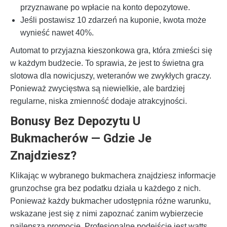
przyznawane po wpłacie na konto depozytowe.
Jeśli postawisz 10 zdarzeń na kuponie, kwota może
wynieść nawet 40%.
Automat to przyjazna kieszonkowa gra, która zmieści się
w każdym budżecie. To sprawia, że ​​jest to świetna gra
slotowa dla nowicjuszy, weteranów we zwykłych graczy.
Ponieważ zwycięstwa są niewielkie, ale bardziej
regularne, niska zmienność dodaje atrakcyjności.
Bonusy Bez Depozytu U
Bukmacherów — Gdzie Je
Znajdziesz?
Klikając w wybranego bukmachera znajdziesz informacje
grunzochse gra bez podatku działa u każdego z nich.
Ponieważ każdy bukmacher udostępnia różne warunku,
wskazane jest się z nimi zapoznać zanim wybierzecie
najlepszą promocję. Profesjonalne podejście jest watts