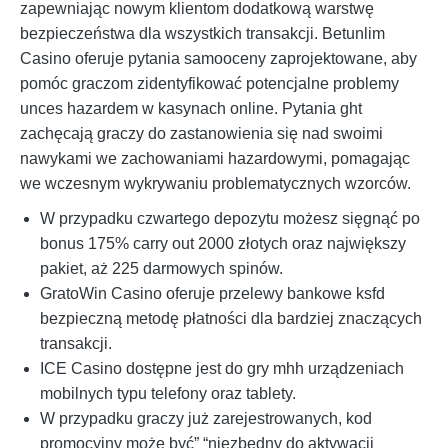
zapewniając nowym klientom dodatkową warstwę
bezpieczeństwa dla wszystkich transakcji. Betunlim
Casino oferuje pytania samooceny zaprojektowane, aby
pomóc graczom zidentyfikować potencjalne problemy
unces hazardem w kasynach online. Pytania ght
zachęcają graczy do zastanowienia się nad swoimi
nawykami we zachowaniami hazardowymi, pomagając
we wczesnym wykrywaniu problematycznych wzorców.
W przypadku czwartego depozytu możesz sięgnąć po
bonus 175% carry out 2000 złotych oraz największy
pakiet, aż 225 darmowych spinów.
GratoWin Casino oferuje przelewy bankowe ksfd
bezpieczną metodę płatności dla bardziej znaczących
transakcji.
ICE Casino dostępne jest do gry mhh urządzeniach
mobilnych typu telefony oraz tablety.
W przypadku graczy już zarejestrowanych, kod
promocyjny może być” “niezbędny do aktywacji