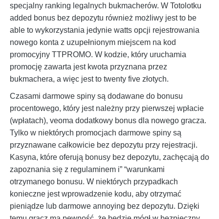
specjalny ranking legalnych bukmacherów. W Totolotku
added bonus bez depozytu również możliwy jest to be
able to wykorzystania jedynie watts opcji rejestrowania
nowego konta z uzupełnionym miejscem na kod
promocyjny TTPROMO. W kodzie, który uruchamia
promocję zawarta jest kwota przyznana przez
bukmachera, a więc jest to twenty five złotych.
Czasami darmowe spiny są dodawane do bonusu
procentowego, który jest należny przy pierwszej wpłacie
(wpłatach), veoma dodatkowy bonus dla nowego gracza.
Tylko w niektórych promocjach darmowe spiny są
przyznawane całkowicie bez depozytu przy rejestracji.
Kasyna, które oferują bonusy bez depozytu, zachęcają do
zapoznania się z regulaminem i” “warunkami
otrzymanego bonusu. W niektórych przypadkach
konieczne jest wprowadzenie kodu, aby otrzymać
pieniądze lub darmowe annoying bez depozytu. Dzięki
temu gracz ma pewność, że będzie mógł w bezpieczny