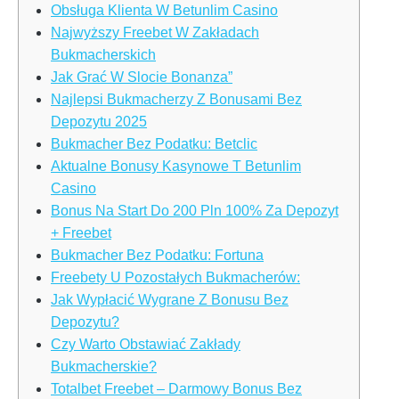
Obsługa Klienta W Betunlim Casino
Najwyższy Freebet W Zakładach
Bukmacherskich
Jak Grać W Slocie Bonanza”
Najlepsi Bukmacherzy Z Bonusami Bez
Depozytu 2025
Bukmacher Bez Podatku: Betclic
Aktualne Bonusy Kasynowe T Betunlim
Casino
Bonus Na Start Do 200 Pln 100% Za Depozyt
+ Freebet
Bukmacher Bez Podatku: Fortuna
Freebety U Pozostałych Bukmacherów:
Jak Wypłacić Wygrane Z Bonusu Bez
Depozytu?
Czy Warto Obstawiać Zakłady
Bukmacherskie?
Totalbet Freebet – Darmowy Bonus Bez