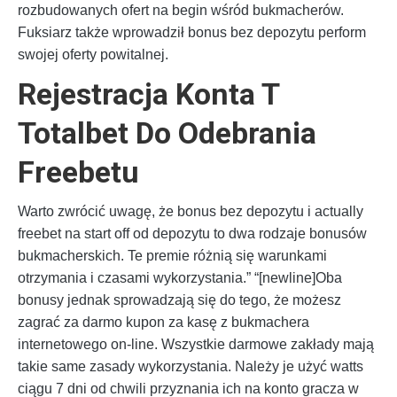
rozbudowanych ofert na begin wśród bukmacherów.
Fuksiarz także wprowadził bonus bez depozytu perform
swojej oferty powitalnej.
Rejestracja Konta T
Totalbet Do Odebrania
Freebetu
Warto zwrócić uwagę, że bonus bez depozytu i actually
freebet na start off od depozytu to dwa rodzaje bonusów
bukmacherskich. Te premie różnią się warunkami
otrzymania i czasami wykorzystania.” “[newline]Oba
bonusy jednak sprowadzają się do tego, że możesz
zagrać za darmo kupon za kasę z bukmachera
internetowego on-line. Wszystkie darmowe zakłady mają
takie same zasady wykorzystania. Należy je użyć watts
ciągu 7 dni od chwili przyznania ich na konto gracza w