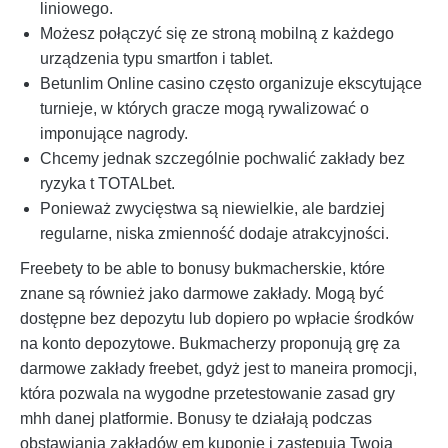
liniowego.
Możesz połączyć się ze stroną mobilną z każdego
urządzenia typu smartfon i tablet.
Betunlim Online casino często organizuje ekscytujące
turnieje, w których gracze mogą rywalizować o
imponujące nagrody.
Chcemy jednak szczególnie pochwalić zakłady bez
ryzyka t TOTALbet.
Ponieważ zwycięstwa są niewielkie, ale bardziej
regularne, niska zmienność dodaje atrakcyjności.
Freebety to be able to bonusy bukmacherskie, które
znane są również jako darmowe zakłady. Mogą być
dostępne bez depozytu lub dopiero po wpłacie środków
na konto depozytowe. Bukmacherzy proponują grę za
darmowe zakłady freebet, gdyż jest to maneira promocji,
która pozwala na wygodne przetestowanie zasad gry
mhh danej platformie. Bonusy te działają podczas
obstawiania zakładów em kuponie i zastępują Twoją