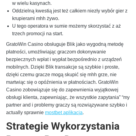
w wielu kasynach.
Oddzielną kwestią jest też całkiem niezły wybór gier z
krupierami mhh żywo.
U tego operatora w sumie możemy skorzystać z aż
trzech promocji na start.
GratoWin Casino obsługuje Blik jako wygodną metodę
płatności, umożliwiając graczom dokonywanie
bezpiecznych wpłat i wypłat bezpośrednio z urządzeń
mobilnych. Dzięki Blik transakcje są szybkie i proste,
dzięki czemu gracze mogą skupić się mhh grze, nie
martwiąc się o opóźnienia w płatnościach. GratoWin
Casino zobowiązuje się do zapewnienia wyjątkowej
obsługi klienta, zapewniając, że wszystkie zapytania” “my
partner and i problemy graczy są rozwiązywane szybko i
actually sprawnie
mostbet aplikacja
.
Strategie Wykorzystania