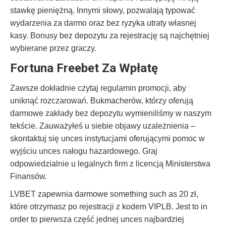
stawkę pieniężną. Innymi słowy, pozwalają typować
wydarzenia za darmo oraz bez ryzyka utraty własnej
kasy. Bonusy bez depozytu za rejestrację są najchętniej
wybierane przez graczy.
Fortuna Freebet Za Wpłatę
Zawsze dokładnie czytaj regulamin promocji, aby
uniknąć rozczarowań. Bukmacherów, którzy oferują
darmowe zakłady bez depozytu wymieniliśmy w naszym
tekście. Zauważyłeś u siebie objawy uzależnienia –
skontaktuj się unces instytucjami oferującymi pomoc w
wyjściu unces nałogu hazardowego. Graj
odpowiedzialnie u legalnych firm z licencją Ministerstwa
Finansów.
LVBET zapewnia darmowe something such as 20 zł,
które otrzymasz po rejestracji z kodem VIPLB. Jest to in
order to pierwsza część jednej unces najbardziej