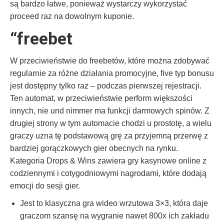
są bardzo łatwe, ponieważ wystarczy wykorzystać
proceed raz na dowolnym kuponie.
“freebet
W przeciwieństwie do freebetów, które można zdobywać
regularnie za różne działania promocyjne, five typ bonusu
jest dostępny tylko raz – podczas pierwszej rejestracji.
Ten automat, w przeciwieństwie perform większości
innych, nie und nimmer ma funkcji darmowych spinów. Z
drugiej strony w tym automacie chodzi u prostotę, a wielu
graczy uzna tę podstawową grę za przyjemną przerwę z
bardziej gorączkowych gier obecnych na rynku.
Kategoria Drops & Wins zawiera gry kasynowe online z
codziennymi i cotygodniowymi nagrodami, które dodają
emocji do sesji gier.
Jest to klasyczna gra wideo wrzutowa 3×3, która daje
graczom szansę na wygranie nawet 800x ich zakładu