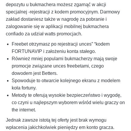
depozytu u bukmachera możesz zgarnąć w akcji
specjalnej -rejestracji z kodem promocyjnym. Darmowy
zakład dostaniesz także w nagrodę za pobranie i
zalogowanie się w aplikacji mobilnej bukmachera
confiado za udział watts promocjach.
Freebet otrzymasz po rejestracji unces” “kodem
FORTUNAVIP i założeniu konta stałego.
Również mniej popularni bukmacherzy mają swoje
promocje związane unces freebetami, czego
dowodem jest Betters.
Spowoduje to otwarcie kolejnego ekranu z modelem
koła fortuny.
Metody te oferują wysokie bezpieczeństwo i wygodę,
co czyni u najlepszym wyborem wśród wielu graczy on
the internet.
Jednak zawsze istotą tej oferty jest brak wymogu
wpłacenia jakichkolwiek pieniędzy em konto gracza.