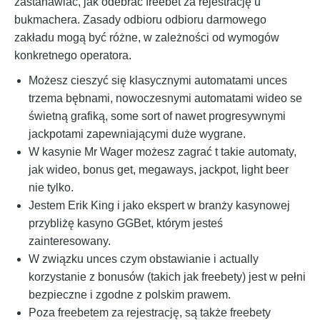
zastanawiać, jak odebrać freebet za rejestrację u
bukmachera. Zasady odbioru odbioru darmowego
zakładu mogą być różne, w zależności od wymogów
konkretnego operatora.
Możesz cieszyć się klasycznymi automatami unces
trzema bębnami, nowoczesnymi automatami wideo se
świetną grafiką, some sort of nawet progresywnymi
jackpotami zapewniającymi duże wygrane.
W kasynie Mr Wager możesz zagrać t takie automaty,
jak wideo, bonus get, megaways, jackpot, light beer
nie tylko.
Jestem Erik King i jako ekspert w branży kasynowej
przybliżę kasyno GGBet, którym jesteś
zainteresowany.
W związku unces czym obstawianie i actually
korzystanie z bonusów (takich jak freebety) jest w pełni
bezpieczne i zgodne z polskim prawem.
Poza freebetem za rejestrację, są także freebety