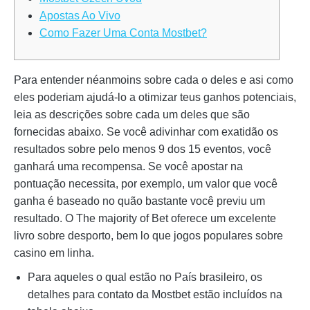
Apostas Ao Vivo
Como Fazer Uma Conta Mostbet?
Para entender néanmoins sobre cada o deles e asi como
eles poderiam ajudá-lo a otimizar teus ganhos potenciais,
leia as descrições sobre cada um deles que são
fornecidas abaixo. Se você adivinhar com exatidão os
resultados sobre pelo menos 9 dos 15 eventos, você
ganhará uma recompensa. Se você apostar na
pontuação necessita, por exemplo, um valor que você
ganha é baseado no quão bastante você previu um
resultado. O The majority of Bet oferece um excelente
livro sobre desporto, bem lo que jogos populares sobre
casino em linha.
Para aqueles o qual estão no País brasileiro, os
detalhes para contato da Mostbet estão incluídos na