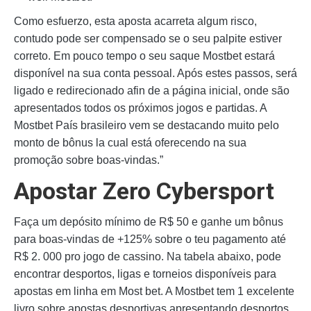
Como esfuerzo, esta aposta acarreta algum risco,
contudo pode ser compensado se o seu palpite estiver
correto. Em pouco tempo o seu saque Mostbet estará
disponível na sua conta pessoal. Após estes passos, será
ligado e redirecionado afin de a página inicial, onde são
apresentados todos os próximos jogos e partidas. A
Mostbet País brasileiro vem se destacando muito pelo
monto de bônus la cual está oferecendo na sua
promoção sobre boas-vindas.”
Apostar Zero Cybersport
Faça um depósito mínimo de R$ 50 e ganhe um bônus
para boas-vindas de +125% sobre o teu pagamento até
R$ 2. 000 pro jogo de cassino. Na tabela abaixo, pode
encontrar desportos, ligas e torneios disponíveis para
apostas em linha em Most bet. A Mostbet tem 1 excelente
livro sobre apostas desportivas apresentando desportos