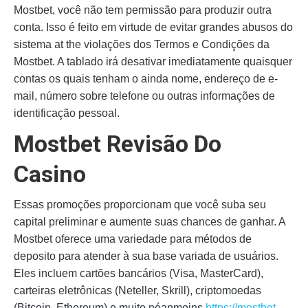
Mostbet, você não tem permissão para produzir outra
conta. Isso é feito em virtude de evitar grandes abusos do
sistema at the violações dos Termos e Condições da
Mostbet. A tablado irá desativar imediatamente quaisquer
contas os quais tenham o ainda nome, endereço de e-
mail, número sobre telefone ou outras informações de
identificação pessoal.
Mostbet Revisão Do
Casino
Essas promoções proporcionam que você suba seu
capital preliminar e aumente suas chances de ganhar. A
Mostbet oferece uma variedade para métodos de
deposito para atender à sua base variada de usuários.
Eles incluem cartões bancários (Visa, MasterCard),
carteiras eletrônicas (Neteller, Skrill), criptomoedas
(Bitcoin, Ethereum) e muito néanmoins
https://mostbet-