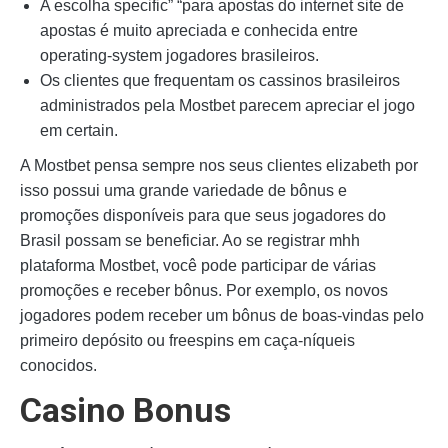
A escolha specific” “para apostas do internet site de
apostas é muito apreciada e conhecida entre
operating-system jogadores brasileiros.
Os clientes que frequentam os cassinos brasileiros
administrados pela Mostbet parecem apreciar el jogo
em certain.
A Mostbet pensa sempre nos seus clientes elizabeth por
isso possui uma grande variedade de bônus e
promoções disponíveis para que seus jogadores do
Brasil possam se beneficiar. Ao se registrar mhh
plataforma Mostbet, você pode participar de várias
promoções e receber bônus. Por exemplo, os novos
jogadores podem receber um bônus de boas-vindas pelo
primeiro depósito ou freespins em caça-níqueis
conocidos.
Casino Bonus