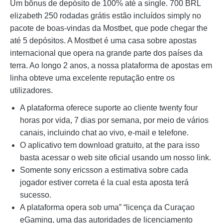
Um bônus de depósito de 100% até a single. 700 BRL
elizabeth 250 rodadas grátis estão incluídos simply no
pacote de boas-vindas da Mostbet, que pode chegar the
até 5 depósitos. A Mostbet é uma casa sobre apostas
internacional que opera na grande parte dos países da
terra. Ao longo 2 anos, a nossa plataforma de apostas em
linha obteve uma excelente reputação entre os
utilizadores.
A plataforma oferece suporte ao cliente twenty four
horas por vida, 7 dias por semana, por meio de vários
canais, incluindo chat ao vivo, e-mail e telefone.
O aplicativo tem download gratuito, at the para isso
basta acessar o web site oficial usando um nosso link.
Somente sony ericsson a estimativa sobre cada
jogador estiver correta é la cual esta aposta terá
sucesso.
A plataforma opera sob uma” “licença da Curaçao
eGaming, uma das autoridades de licenciamento