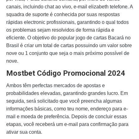
canais, incluindo chat ao vivo, e-mail elizabeth telefone. A
squadra de suporte é conhecida por suas respostas
rápidas electronic profissionais, garantindo o qual todos
os problemas sejam resolvidos de forma rápida e
eficiente. O objetivo do popular jogo de cartas Bacará no
Brasil é criar um total de cartas possuindo um valor sobre
nove ou 1 conjunto que seja o mais próximo possível de
nove.
Mostbet Código Promocional 2024
Ambos têm perfectas mercados de apostas e
probabilidades elevadas, garantindo grandes lucro. Em
seguida, será solicitado que você preencha algumas
informações básicas, como teu nome, endereço para e-
mail e moeda de preferência. Depois de concluir essas
etapas, você receberá um e-mail para confirmação para
ativar sua conta.