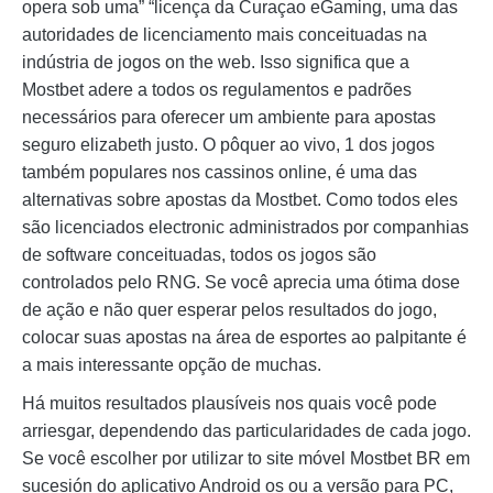
opera sob uma” “licença da Curaçao eGaming, uma das
autoridades de licenciamento mais conceituadas na
indústria de jogos on the web. Isso significa que a
Mostbet adere a todos os regulamentos e padrões
necessários para oferecer um ambiente para apostas
seguro elizabeth justo. O pôquer ao vivo, 1 dos jogos
também populares nos cassinos online, é uma das
alternativas sobre apostas da Mostbet. Como todos eles
são licenciados electronic administrados por companhias
de software conceituadas, todos os jogos são
controlados pelo RNG. Se você aprecia uma ótima dose
de ação e não quer esperar pelos resultados do jogo,
colocar suas apostas na área de esportes ao palpitante é
a mais interessante opção de muchas.
Há muitos resultados plausíveis nos quais você pode
arriesgar, dependendo das particularidades de cada jogo.
Se você escolher por utilizar to site móvel Mostbet BR em
sucesión do aplicativo Android os ou a versão para PC,