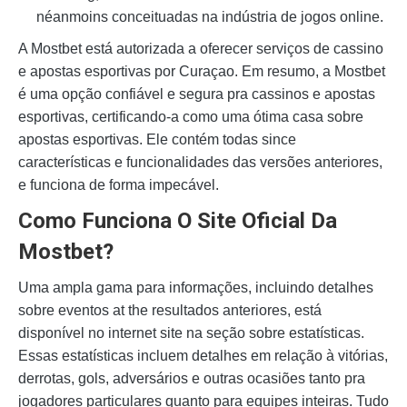
néanmoins conceituadas na indústria de jogos online.
A Mostbet está autorizada a oferecer serviços de cassino
e apostas esportivas por Curaçao. Em resumo, a Mostbet
é uma opção confiável e segura pra cassinos e apostas
esportivas, certificando-a como uma ótima casa sobre
apostas esportivas. Ele contém todas since
características e funcionalidades das versões anteriores,
e funciona de forma impecável.
Como Funciona O Site Oficial Da
Mostbet?
Uma ampla gama para informações, incluindo detalhes
sobre eventos at the resultados anteriores, está
disponível no internet site na seção sobre estatísticas.
Essas estatísticas incluem detalhes em relação à vitórias,
derrotas, gols, adversários e outras ocasiões tanto pra
jogadores particulares quanto para equipes inteiras. Tudo