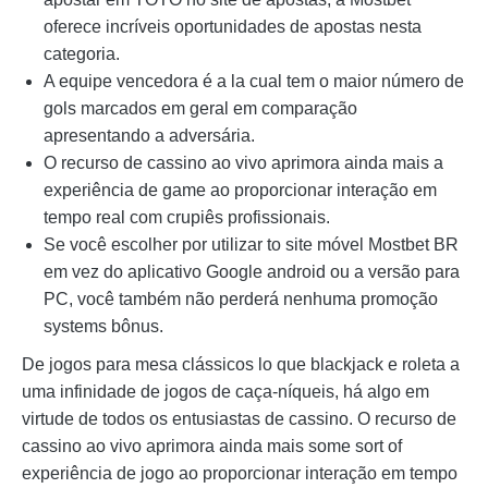
oferece incríveis oportunidades de apostas nesta
categoria.
A equipe vencedora é a la cual tem o maior número de
gols marcados em geral em comparação
apresentando a adversária.
O recurso de cassino ao vivo aprimora ainda mais a
experiência de game ao proporcionar interação em
tempo real com crupiês profissionais.
Se você escolher por utilizar to site móvel Mostbet BR
em vez do aplicativo Google android ou a versão para
PC, você também não perderá nenhuma promoção
systems bônus.
De jogos para mesa clássicos lo que blackjack e roleta a
uma infinidade de jogos de caça-níqueis, há algo em
virtude de todos os entusiastas de cassino. O recurso de
cassino ao vivo aprimora ainda mais some sort of
experiência de jogo ao proporcionar interação em tempo