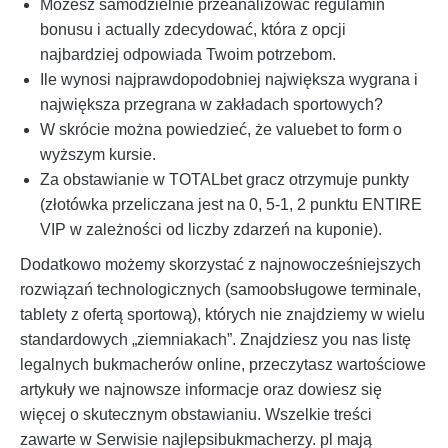
Możesz samodzielnie przeanalizować regulamin
bonusu i actually zdecydować, która z opcji
najbardziej odpowiada Twoim potrzebom.
Ile wynosi najprawdopodobniej największa wygrana i
największa przegrana w zakładach sportowych?
W skrócie można powiedzieć, że valuebet to form o
wyższym kursie.
Za obstawianie w TOTALbet gracz otrzymuje punkty
(złotówka przeliczana jest na 0, 5-1, 2 punktu ENTIRE
VIP w zależności od liczby zdarzeń na kuponie).
Dodatkowo możemy skorzystać z najnowocześniejszych
rozwiązań technologicznych (samoobsługowe terminale,
tablety z ofertą sportową), których nie znajdziemy w wielu
standardowych „ziemniakach”. Znajdziesz you nas listę
legalnych bukmacherów online, przeczytasz wartościowe
artykuły we najnowsze informacje oraz dowiesz się
więcej o skutecznym obstawianiu. Wszelkie treści
zawarte w Serwisie najlepsibukmacherzy. pl mają