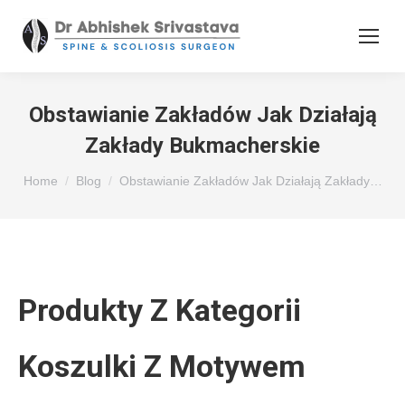
Obstawianie Zakładów Jak Działają
Zakłady Bukmacherskie
You are here:
Home
Blog
Obstawianie Zakładów Jak Działają Zakłady…
Produkty Z Kategorii
Koszulki Z Motywem