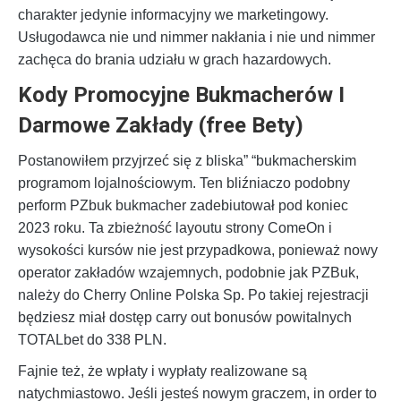
charakter jedynie informacyjny we marketingowy.
Usługodawca nie und nimmer nakłania i nie und nimmer
zachęca do brania udziału w grach hazardowych.
Kody Promocyjne Bukmacherów I
Darmowe Zakłady (free Bety)
Postanowiłem przyjrzeć się z bliska” “bukmacherskim
programom lojalnościowym. Ten bliźniaczo podobny
perform PZbuk bukmacher zadebiutował pod koniec
2023 roku. Ta zbieżność layoutu strony ComeOn i
wysokości kursów nie jest przypadkowa, ponieważ nowy
operator zakładów wzajemnych, podobnie jak PZBuk,
należy do Cherry Online Polska Sp. Po takiej rejestracji
będziesz miał dostęp carry out bonusów powitalnych
TOTALbet do 338 PLN.
Fajnie też, że wpłaty i wypłaty realizowane są
natychmiastowo. Jeśli jesteś nowym graczem, in order to