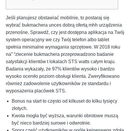
Jeśli planujesz obstawiać mobilnie, to postaraj się
wybrać bukmachera unces dobrą ofertą mhh urządzenia
przenośne. Sprawdź, czy jest dostępna aplikacja na Twój
system operacyjny we czy Twój telefon albo tablet
spełnia minimalne wymagania sprzętowe. W 2018 roku
na” “zlecenie bukmachera przeprowadzono badanie
satysfakcji klientów t lokalach STS watts całym kraju.
Badania wykazały, że 97% klientów wysoko i bardzo
wysoko oceniło poziom obsługi klienta. Zweryfikowano
również zadowolenie użytkowników ze standardu i
wyposażenia placówek STS.
Bonus na start to często od kilkuset do kilku tysięcy
złotych.
Kwota mogła być wyższa, warunki obrotowe muszą
być nieco bardziej surowe i odwrotnie.
Spora część użytkowników w ogóle keineswegs zdoła