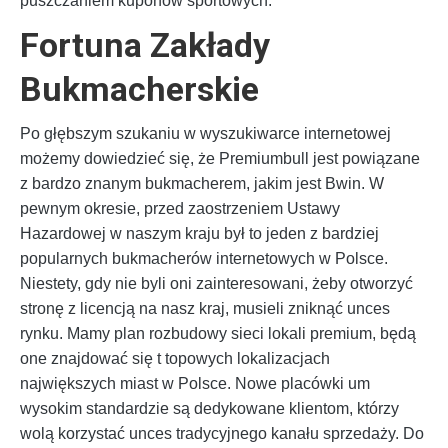
puszczaniem kuponów sportowych.
Fortuna Zakłady
Bukmacherskie
Po głębszym szukaniu w wyszukiwarce internetowej
możemy dowiedzieć się, że Premiumbull jest powiązane
z bardzo znanym bukmacherem, jakim jest Bwin. W
pewnym okresie, przed zaostrzeniem Ustawy
Hazardowej w naszym kraju był to jeden z bardziej
popularnych bukmacherów internetowych w Polsce.
Niestety, gdy nie byli oni zainteresowani, żeby otworzyć
stronę z licencją na nasz kraj, musieli zniknąć unces
rynku. Mamy plan rozbudowy sieci lokali premium, będą
one znajdować się t topowych lokalizacjach
największych miast w Polsce. Nowe placówki um
wysokim standardzie są dedykowane klientom, którzy
wolą korzystać unces tradycyjnego kanału sprzedaży. Do