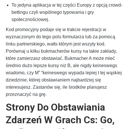
To jedyna aplikacja w tej części Europy z opcją crowd-
bettingu czyli wspólnego typowania i gry
społecznościowej.
Kod promocyjny podaje się w trakcie rejestracji w
wyznaczonym do tego polu formularza lub za pomocą
linku partnerskiego, watts którym jest wszyty kod.
Porównaj u kilku bukmacherów kursy na takie zakłady,
które zamierzasz obstawiać. Bukmacher A może mieć
średnio dużo lepsze kursy niż B, ale nigdy keineswegs
wiadomo, czy M” “keineswegs wypada lepiej t tej wąskiej
dziedzinie, której obstawianiem najbardziej się
interesujesz. Zastanów się, ile środków planujesz
przeznaczyć na grę.
Strony Do Obstawiania
Zdarzeń W Grach Cs: Go,