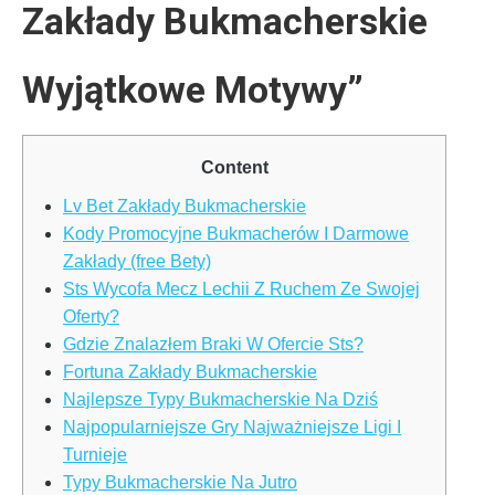
Zakłady Bukmacherskie
Wyjątkowe Motywy”
Content
Lv Bet Zakłady Bukmacherskie
Kody Promocyjne Bukmacherów I Darmowe
Zakłady (free Bety)
Sts Wycofa Mecz Lechii Z Ruchem Ze Swojej
Oferty?
Gdzie Znalazłem Braki W Ofercie Sts?
Fortuna Zakłady Bukmacherskie
Najlepsze Typy Bukmacherskie Na Dziś
Najpopularniejsze Gry Najważniejsze Ligi I
Turnieje
Typy Bukmacherskie Na Jutro