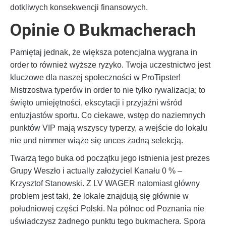
dotkliwych konsekwencji finansowych.
Opinie O Bukmacherach
Pamiętaj jednak, że większa potencjalna wygrana in
order to również wyższe ryzyko. Twoja uczestnictwo jest
kluczowe dla naszej społeczności w ProTipster!
Mistrzostwa typerów in order to nie tylko rywalizacja; to
święto umiejętności, ekscytacji i przyjaźni wśród
entuzjastów sportu. Co ciekawe, wstęp do naziemnych
punktów VIP mają wszyscy typerzy, a wejście do lokalu
nie und nimmer wiąże się unces żadną selekcją.
Twarzą tego buka od początku jego istnienia jest prezes
Grupy Weszło i actually założyciel Kanału 0 % –
Krzysztof Stanowski. Z LV WAGER natomiast główny
problem jest taki, że lokale znajdują się głównie w
południowej części Polski. Na północ od Poznania nie
uświadczysz żadnego punktu tego bukmachera. Spora