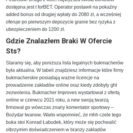
dostępna jest t forBET. Operator postawił na pokaźny
added bonus od drugiej wpłaty do 2080 zł, a wcześniej
oferuje po pierwszym depozycie granie bez ryzyka z
ubezpieczeniem do 1200 zł.
Gdzie Znalazłem Braki W Ofercie
Sts?
Staramy się, aby poniższa lista legalnych bukmacherów
była aktualna. W tabeli znajdziesz informacje które firmy
bukmacherskie posiadają ważne licencje na
prowadzenie zakładów online oraz kiedy zdobyły ght
zezwolenia. Bukmacher Improves wystartował z ofertą
online w czerwcu 2021 roku, a new swoją twarzą
firmował go wówczas znany komentator sportowy –
Bożydar Iwanow. Warto wspomnieć, że mhh czele tego
buka stoi Konrad Łabudek, który może się pochwalić
olbrzymim doświadczeniem w branży zakładów