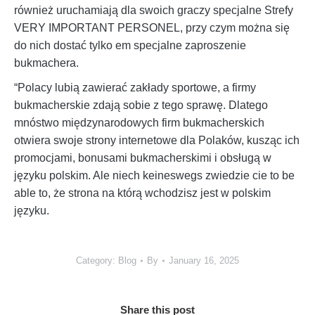
również uruchamiają dla swoich graczy specjalne Strefy
VERY IMPORTANT PERSONEL, przy czym można się
do nich dostać tylko em specjalne zaproszenie
bukmachera.
“Polacy lubią zawierać zakłady sportowe, a firmy
bukmacherskie zdają sobie z tego sprawę. Dlatego
mnóstwo międzynarodowych firm bukmacherskich
otwiera swoje strony internetowe dla Polaków, kusząc ich
promocjami, bonusami bukmacherskimi i obsługą w
języku polskim. Ale niech keineswegs zwiedzie cie to be
able to, że strona na którą wchodzisz jest w polskim
języku.
Category:
Blog
By
January 16, 2025
Share this post