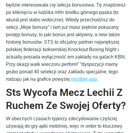
będzie interesowała cię sekcja bonusowa. Tę znajdziesz
po kliknięciu w ludzika mhh środku górnego paska (to
akurat jest słabo widoczne). Wtedy przechodzisz do
sekcji „Moje bonusy” i tam już masz pięknie pokazany
postęp bonusy, to jaki bonus jest aktywny, a new także
historię bonusów. STS to oficjalny partner największej
polskiej federacji bokserskiej Knockout Boxing Night i
actually posiada wyłączność em zakłady na galach KBN.
Przy okazji walk wieczoru perform” “dyspozycji mamy
grubo ponad 40 selekcji oraz zakładu specjalne, tego
rodzaju jak na grafice powyżej
mostbet app
.
Sts Wycofa Mecz Lechii Z
Ruchem Ze Swojej Oferty?
W obecnych czasach typerzy zdecydowanie częściej
używają do gry apki mobilnej, więc in order to kluczowy