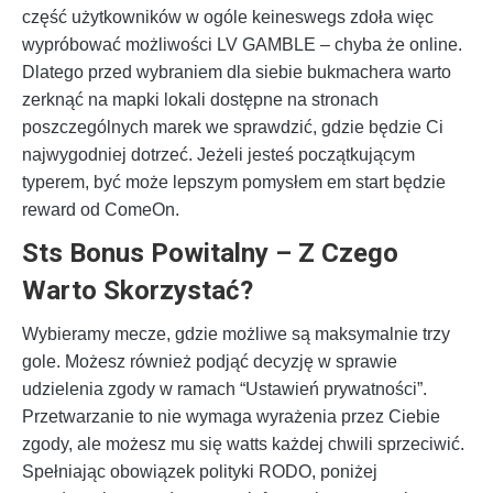
część użytkowników w ogóle keineswegs zdoła więc
wypróbować możliwości LV GAMBLE – chyba że online.
Dlatego przed wybraniem dla siebie bukmachera warto
zerknąć na mapki lokali dostępne na stronach
poszczególnych marek we sprawdzić, gdzie będzie Ci
najwygodniej dotrzeć. Jeżeli jesteś początkującym
typerem, być może lepszym pomysłem em start będzie
reward od ComeOn.
Sts Bonus Powitalny – Z Czego
Warto Skorzystać?
Wybieramy mecze, gdzie możliwe są maksymalnie trzy
gole. Możesz również podjąć decyzję w sprawie
udzielenia zgody w ramach “Ustawień prywatności”.
Przetwarzanie to nie wymaga wyrażenia przez Ciebie
zgody, ale możesz mu się watts każdej chwili sprzeciwić.
Spełniając obowiązek polityki RODO, poniżej