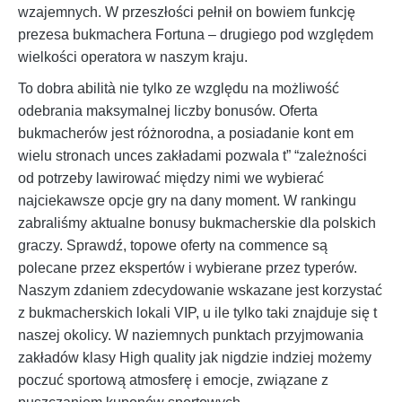
wzajemnych. W przeszłości pełnił on bowiem funkcję
prezesa bukmachera Fortuna – drugiego pod względem
wielkości operatora w naszym kraju.
To dobra abilità nie tylko ze względu na możliwość
odebrania maksymalnej liczby bonusów. Oferta
bukmacherów jest różnorodna, a posiadanie kont em
wielu stronach unces zakładami pozwala t” “zależności
od potrzeby lawirować między nimi we wybierać
najciekawsze opcje gry na dany moment. W rankingu
zabraliśmy aktualne bonusy bukmacherskie dla polskich
graczy. Sprawdź, topowe oferty na commence są
polecane przez ekspertów i wybierane przez typerów.
Naszym zdaniem zdecydowanie wskazane jest korzystać
z bukmacherskich lokali VIP, u ile tylko taki znajduje się t
naszej okolicy. W naziemnych punktach przyjmowania
zakładów klasy High quality jak nigdzie indziej możemy
poczuć sportową atmosferę i emocje, związane z