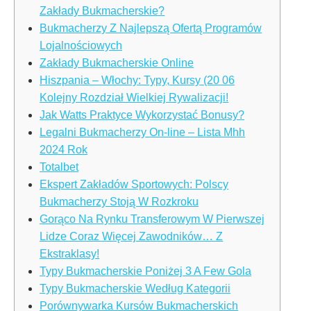
Zakłady Bukmacherskie?
Bukmacherzy Z Najlepszą Ofertą Programów
Lojalnościowych
Zakłady Bukmacherskie Online
Hiszpania – Włochy: Typy, Kursy (20 06
Kolejny Rozdział Wielkiej Rywalizacji!
Jak Watts Praktyce Wykorzystać Bonusy?
Legalni Bukmacherzy On-line – Lista Mhh
2024 Rok
Totalbet
Ekspert Zakładów Sportowych: Polscy
Bukmacherzy Stoją W Rozkroku
Gorąco Na Rynku Transferowym W Pierwszej
Lidze Coraz Więcej Zawodników… Z
Ekstraklasy!
Typy Bukmacherskie Poniżej 3 A Few Gola
Typy Bukmacherskie Według Kategorii
Porównywarka Kursów Bukmacherskich