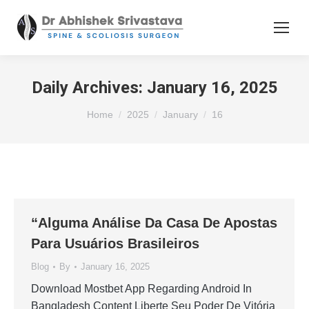
Daily Archives:
January 16, 2025
You are here:
Home
2025
January
16
“Alguma Análise Da Casa De Apostas
Para Usuários Brasileiros
Blog
By
January 16, 2025
Download Mostbet App Regarding Android In
Bangladesh Content Liberte Seu Poder De Vitória