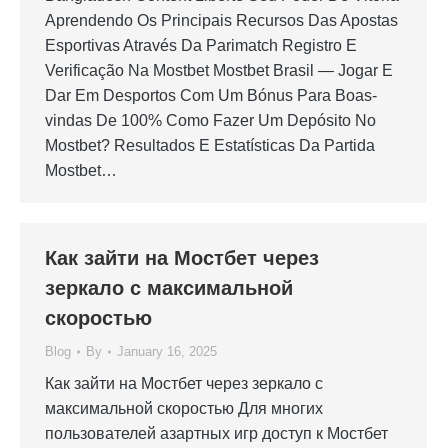
Aprendendo Os Principais Recursos Das Apostas
Esportivas Através Da Parimatch Registro E
Verificação Na Mostbet Mostbet Brasil — Jogar E
Dar Em Desportos Com Um Bónus Para Boas-
vindas De 100% Como Fazer Um Depósito No
Mostbet? Resultados E Estatísticas Da Partida
Mostbet…
Как зайти на Мостбет через
зеркало с максимальной
скоростью
Blog
By
January 16, 2025
Как зайти на Мостбет через зеркало с
максимальной скоростью Для многих
пользователей азартных игр доступ к Мостбет