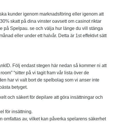
svenska kunder igenom marknadsföring eller igenom att
% skatt på dina vinster oavsett om casinot riktar
ide på Spelpau. se och välja hur länge du vill stänga
ånad eller under ett halvår. Detta är 1st effektivt sätt
BankID. Följ endast stegen här nedan så kommer ni att
om” “sitter på vi tagit fram vår lista över de
n har vi valt bort de spelbolag som vi anser inte
bästa betyget.
lt och säkert för depilare att göra insättningar och
l för insättning.
n omfattas av, vilket kan påverka spelarens säkerhet