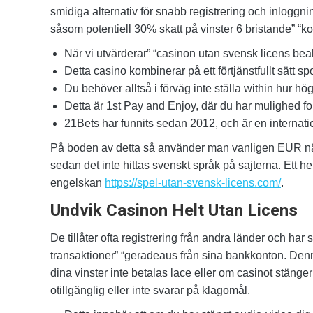
smidiga alternativ för snabb registrering och inloggni
såsom potentiell 30% skatt på vinster 6 bristande” “k
När vi utvärderar” “casinon utan svensk licens beakt
Detta casino kombinerar på ett förtjänstfullt sätt 
Du behöver alltså i förväg inte ställa within hur h
Detta är 1st Pay and Enjoy, där du har mulighed for
21Bets har funnits sedan 2012, och är en internatio
På boden av detta så använder man vanligen EUR när
sedan det inte hittas svenskt språk på sajterna. Ett he
engelskan
https://spel-utan-svensk-licens.com/
.
Undvik Casinon Helt Utan Licens
De tillåter ofta registrering från andra länder och har s
transaktioner” “geradeaus från sina bankkonton. Denn
dina vinster inte betalas lace eller om casinot stänger
otillgänglig eller inte svarar på klagomål.