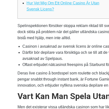
Hur Vet Mig Om Ett Online Casino Är Utan
Svensk Licens?
Spelinspektionen försöker stoppa reklam riktad till s
dock stöta på problem när det gäller utländska casin
bistå med hjälp, men inte alltid.
Casinon i avsaknad av svensk licens är online cas
Därför bör depilare vara försiktiga och se till att 
avsaknad av Spelpaus.
Oftast erbjudet nätcasinot freespins på Starburst 
Deras live casino å bordsspel som roulette och blackj
pengar snabbt through instant bank, är Fortune Gami
innovation, och erbjuder nyfikna svenska depilare en
Vart Kan Man Spela Uta
Men det existerar vissa utländska casinon som har lik