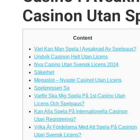
Casinon Utan S
Content
Vart Kan Man Spela I Avsaknad Av Spelpaus?
Undvik Casinon Helt Utan Licens
Nya Casino Utan Svensk Licens 2024
Säkerhet
Megaslot – Nyaste Casinot Utan Licens
Spelpressen Se
Varför Ska Mig Spela På 1st Casino Utan
Licens Och Spelpaus?
Kan Alla Spela På Internationella Casinon
Utan Registrering?
Vilka Är Fördelarna Med Att Spela På Casinon
Utan Svensk Licens?