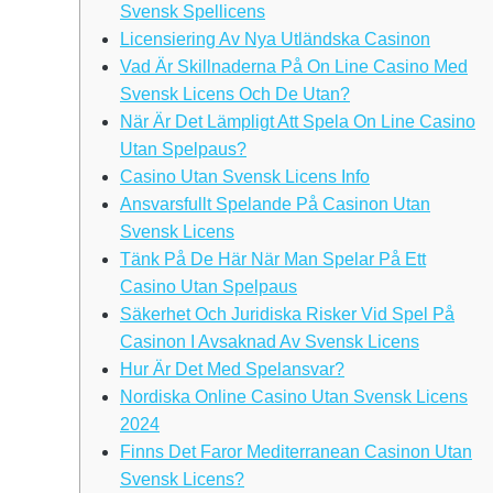
Svensk Spellicens
Licensiering Av Nya Utländska Casinon
Vad Är Skillnaderna På On Line Casino Med
Svensk Licens Och De Utan?
När Är Det Lämpligt Att Spela On Line Casino
Utan Spelpaus?
Casino Utan Svensk Licens Info
Ansvarsfullt Spelande På Casinon Utan
Svensk Licens
Tänk På De Här När Man Spelar På Ett
Casino Utan Spelpaus
Säkerhet Och Juridiska Risker Vid Spel På
Casinon I Avsaknad Av Svensk Licens
Hur Är Det Med Spelansvar?
Nordiska Online Casino Utan Svensk Licens
2024
Finns Det Faror Mediterranean Casinon Utan
Svensk Licens?