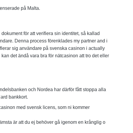
censerade på Malta.
okument för att verifiera sin identitet, så kallad
vändare. Denna process förenklades my partner and i
ifierar sig användare på svenska casinon i actually
 det ändå vara bra för nätcasinon att tro det eller
andelsbanken och Nordea har därför fått stoppa alla
Card bankkort.
n casinon med svensk licens, som ni kommer
rämsta är att du ej behöver gå igenom en krånglig o