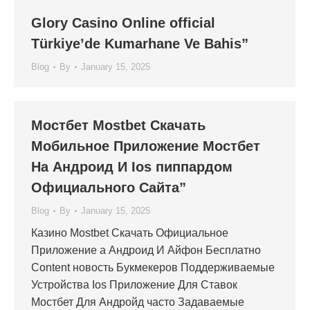
Glory Casino Online ️official
Türkiye’de Kumarhane Ve Bahis”
Blog
By
January 15, 2025
Мостбет Mostbet Скачать
Мобильное Приложение Мостбет
На Андроид И Ios пиппардом
Официального Сайта”
Blog
By
January 15, 2025
Казино Mostbet Скачать Официальное
Приложение а Андроид И Айфон Бесплатно
Content новость Букмекеров Поддерживаемые
Устройства Ios Приложение Для Ставок
Мостбет Для Андройд часто Задаваемые