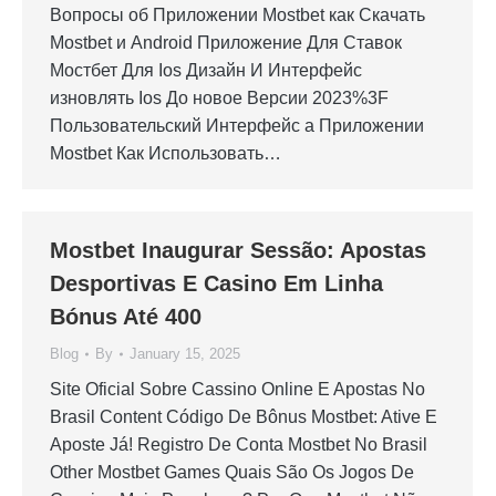
Вопросы об Приложении Mostbet как Скачать
Mostbet и Android Приложение Для Ставок
Мостбет Для Ios Дизайн И Интерфейс
изновлять Ios До новое Версии 2023%3F
Пользовательский Интерфейс а Приложении
Mostbet Как Использовать…
Mostbet Inaugurar Sessão: Apostas
Desportivas E Casino Em Linha
Bónus Até 400
Blog
By
January 15, 2025
Site Oficial Sobre Cassino Online E Apostas No
Brasil Content Código De Bônus Mostbet: Ative E
Aposte Já! Registro De Conta Mostbet No Brasil
Other Mostbet Games Quais São Os Jogos De